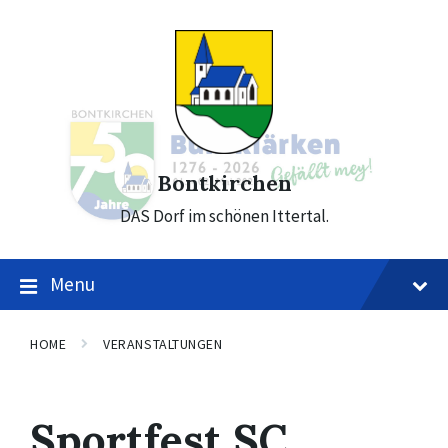
Skip
Skip
Skip
to
to
to
content
main
footer
navigation
Bontkirchen
DAS Dorf im schönen Ittertal.
Menu
HOME
VERANSTALTUNGEN
Sportfest SC