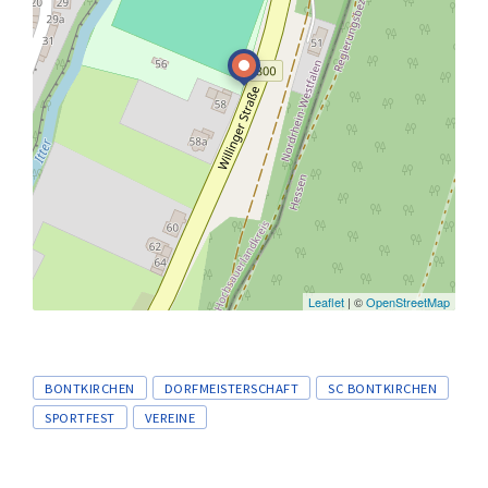
Leaflet
| ©
OpenStreetMap
Tags
BONTKIRCHEN
DORFMEISTERSCHAFT
SC BONTKIRCHEN
SPORTFEST
VEREINE