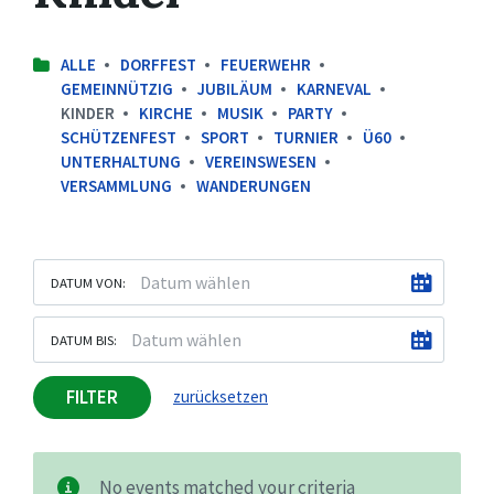
ALLE
DORFFEST
FEUERWEHR
GEMEINNÜTZIG
JUBILÄUM
KARNEVAL
KINDER
KIRCHE
MUSIK
PARTY
SCHÜTZENFEST
SPORT
TURNIER
Ü60
UNTERHALTUNG
VEREINSWESEN
VERSAMMLUNG
WANDERUNGEN
DATUM VON:
DATUM BIS:
FILTER
zurücksetzen
No events matched your criteria