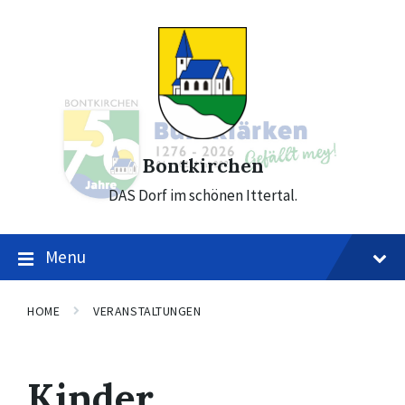
Skip
Skip
Skip
to
to
to
content
main
footer
navigation
Bontkirchen
DAS Dorf im schönen Ittertal.
Menu
HOME
VERANSTALTUNGEN
Kinder