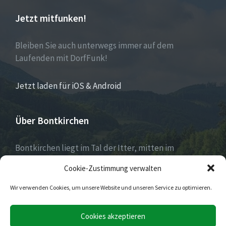
Jetzt mitfunken!
Bleiben Sie auch unterwegs immer auf dem
Laufenden mit DorfFunk!
Jetzt laden für iOS & Android
Über Bontkirchen
Bontkirchen liegt im Tal der Itter, mitten im
Naturpark Diemelsee und unweit des Skisprung-
Cookie-Zustimmung verwalten
Weltcuportes Willingen.
Wir verwenden Cookies, um unsere Website und unseren Service zu optimieren.
E-
Facebook
Twitter
Cookies akzeptieren