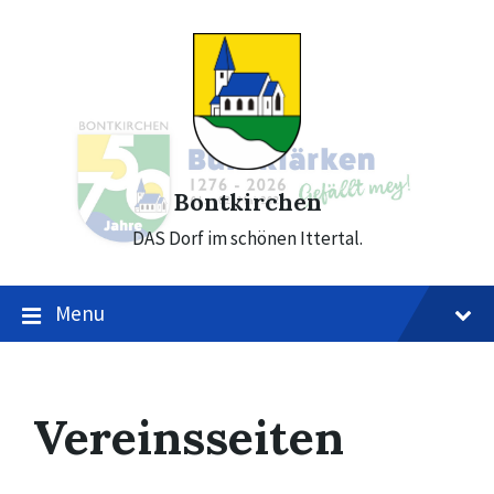
Skip
Skip
Skip
to
to
to
content
main
footer
navigation
Bontkirchen
DAS Dorf im schönen Ittertal.
Menu
Vereinsseiten