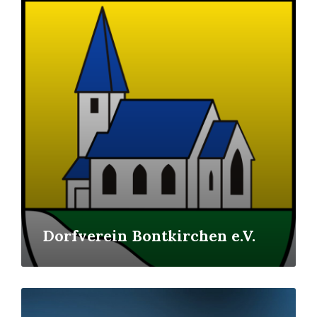
Mehr
erfahren
Dorfverein Bontkirchen e.V.
Mehr
erfahren