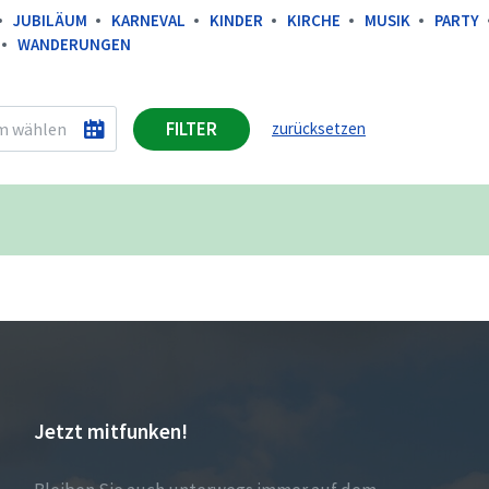
JUBILÄUM
KARNEVAL
KINDER
KIRCHE
MUSIK
PARTY
WANDERUNGEN
FILTER
zurücksetzen
Jetzt mitfunken!