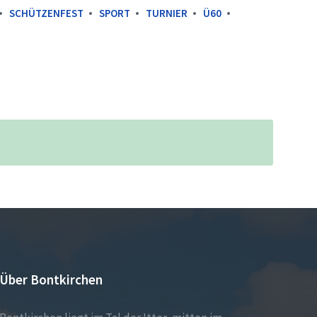
SCHÜTZENFEST
SPORT
TURNIER
Ü60
Über Bontkirchen