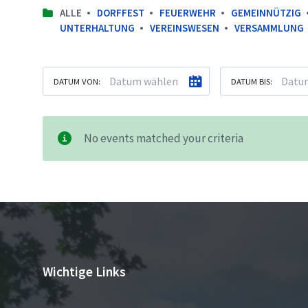
ALLE
DORFFEST
FEUERWEHR
GEMEINNÜTZIG
UNTERHALTUNG
VEREINSWESEN
VERSAMMLUNG
DATUM VON:
DATUM BIS:
No events matched your criteria
Wichtige Links