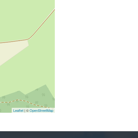
Leaflet
| ©
OpenStreetMap