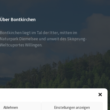
Über Bontkirchen
Bontkirchen liegt im Tal der Itter, mitten im
Naturpark Diemelsee und unweit des Skisprung-
Weltcuportes Willingen.
Ablehnen
Einstellungen anzeigen