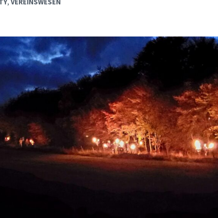
TY
,
VEREINSWESEN