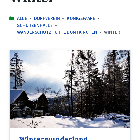
ALLE
DORFVEREIN
KÖNIGSPAARE
SCHÜTZENHALLE
WANDERSCHUTZHÜTTE BONTKIRCHEN
WINTER
Wandern
Bontkirchen
Sauerland
Winter
Winterwunderland