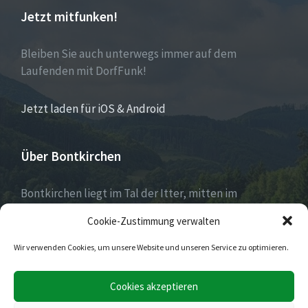
Jetzt mitfunken!
Bleiben Sie auch unterwegs immer auf dem
Laufenden mit DorfFunk!
Jetzt laden für iOS & Android
Über Bontkirchen
Bontkirchen liegt im Tal der Itter, mitten im
Naturpark Diemelsee und unweit des Skisprung-
Cookie-Zustimmung verwalten
Weltcuportes Willingen.
Wir verwenden Cookies, um unsere Website und unseren Service zu optimieren.
E-
Facebook
Twitter
Cookies akzeptieren