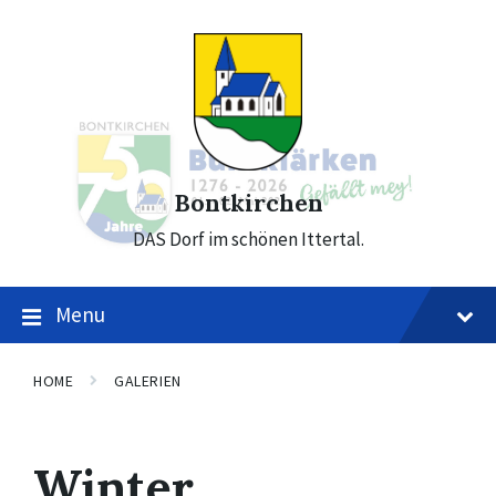
Skip
Skip
Skip
to
to
to
content
main
footer
navigation
Bontkirchen
DAS Dorf im schönen Ittertal.
Menu
HOME
GALERIEN
Winter