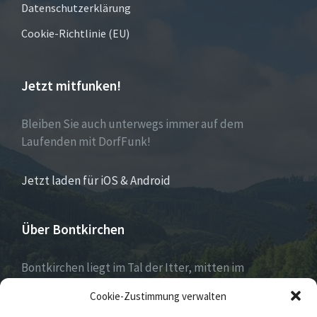
Datenschutzerklärung
Cookie-Richtlinie (EU)
Jetzt mitfunken!
Bleiben Sie auch unterwegs immer auf dem
Laufenden mit DorfFunk!
Jetzt laden für iOS & Android
Über Bontkirchen
Bontkirchen liegt im Tal der Itter, mitten im
Naturpark Diemelsee und unweit des Skisprung-
Cookie-Zustimmung verwalten
Weltcuportes Willingen.