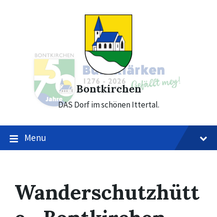
Skip
Skip
Skip
to
to
to
content
main
footer
navigation
Bontkirchen
DAS Dorf im schönen Ittertal.
Menu
Wanderschutzhütt