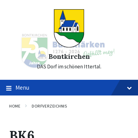
Skip
Skip
Skip
to
to
to
content
main
footer
navigation
Bontkirchen
DAS Dorf im schönen Ittertal.
Menu
HOME
DORFVERZEICHNIS
BK6