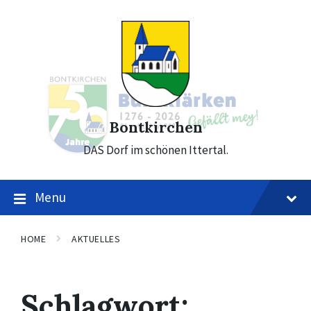
Skip
Skip
Skip
to
to
to
content
main
footer
navigation
Bontkirchen
DAS Dorf im schönen Ittertal.
Menu
HOME
AKTUELLES
Schlagwort: