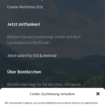
Cookie-Richtlinie (EU)
Jetzt mitfunken!
Bleiben Sie auch unterwegs immer auf dem
Laufenden mit DorfFunk!
Jetzt laden für iOS & Android
Über Bontkirchen
Bontkirchen liegt im Tal der Itter, mitten im
Naturpark Diemelsee und unweit des Skisprung-
Cookie-Zustimmung verwalten
Weltcuportes Willingen.
Wir verwenden Cookies, um unsere Website und unseren Service zu optimieren.