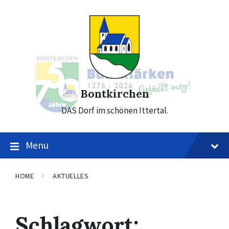
Skip
Skip
Skip
to
to
to
content
main
footer
navigation
Bontkirchen
DAS Dorf im schönen Ittertal.
Menu
HOME
AKTUELLES
Schlagwort: