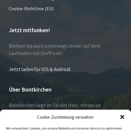
Cookie-Richtlinie (EU)
Jetzt mitfunken!
Bleiben Sie auch unterwegs immer auf dem
Laufenden mit DorfFunk!
Jetzt laden für iOS & Android
Über Bontkirchen
Bontkirchen liegt im Tal der Itter, mitten im
Naturpark Diemelsee und unweit des Skisprung-
Cookie-Zustimmung verwalten
Weltcuportes Willingen.
Wir verwenden Cookies, um unsere Website und unseren Service zu optimieren.