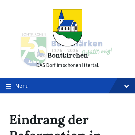
Skip
Skip
Skip
to
to
to
content
main
footer
navigation
Bontkirchen
DAS Dorf im schönen Ittertal.
Menu
Eindrang der